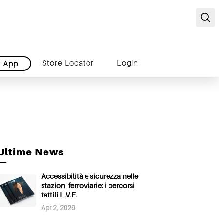
C
Store Locator
Login
r
App
Ultime News
—
Accessibilità e sicurezza nelle
stazioni ferroviarie: i percorsi
tattili L.V.E.
Apr 2, 2026