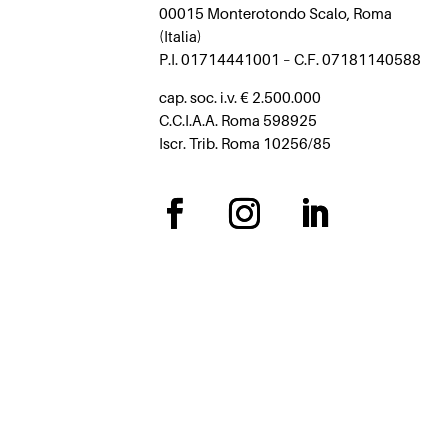
00015 Monterotondo Scalo, Roma
(Italia)
P.I. 01714441001 – C.F. 07181140588
cap. soc. i.v. € 2.500.000
C.C.I.A.A. Roma 598925
Iscr. Trib. Roma 10256/85