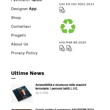
UNI EN ISO 9001:2015
Designer
App
Shop
Contattaci
Progetti
UNI/PdR 88:2020
About Us
Privacy Policy
Ultime News
—
Accessibilità e sicurezza nelle stazioni
ferroviarie: i percorsi tattili L.V.E.
Apr 2, 2026
Com’è andato il congresso ANCEFERR 2024