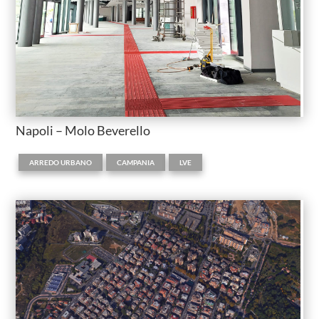
Napoli – Molo Beverello
,
,
ARREDO URBANO
CAMPANIA
LVE