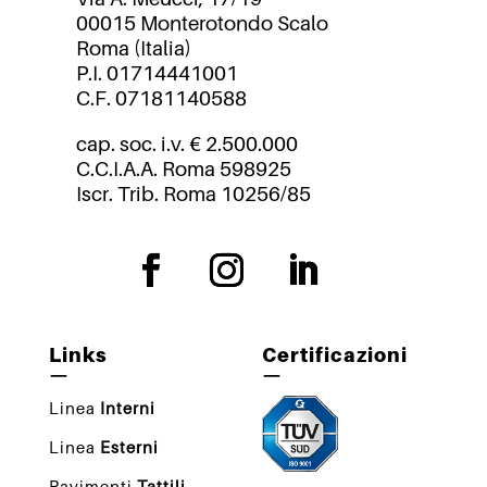
00015 Monterotondo Scalo
Roma (Italia)
P.I. 01714441001
C.F. 07181140588
cap. soc. i.v. € 2.500.000
C.C.I.A.A. Roma 598925
Iscr. Trib. Roma 10256/85
Links
Certificazioni
—
—
Linea
Interni
Linea
Esterni
Pavimenti
Tattili