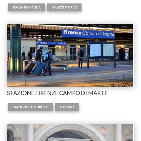
,
EMILIA ROMAGNA
PALAZZI STORICI
STAZIONE FIRENZE CAMPO DI MARTE
,
STAZIONI E AEROPORTI
TOSCANA