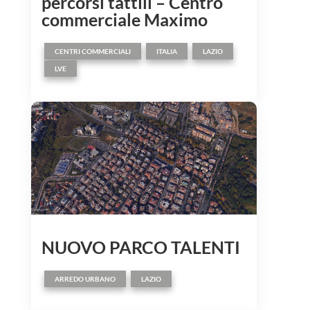
percorsi tattili – Centro
commerciale Maximo
,
,
,
CENTRI COMMERCIALI
ITALIA
LAZIO
LVE
NUOVO PARCO TALENTI
,
ARREDO URBANO
LAZIO