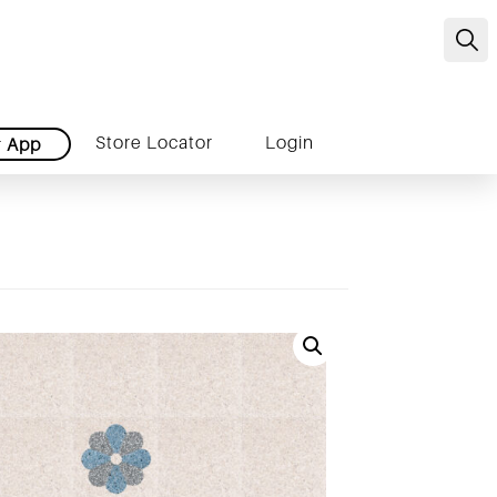
C
Store Locator
Login
r
App