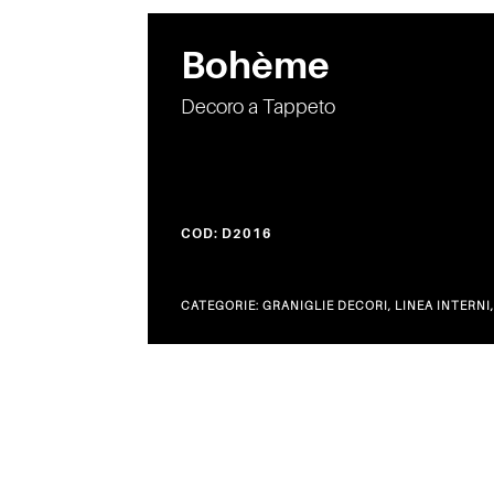
Bohème
Decoro a Tappeto
COD:
D2016
CATEGORIE:
GRANIGLIE DECORI
,
LINEA INTERNI