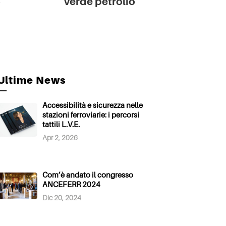
o
Verde petrolio
Ultime News
—
Accessibilità e sicurezza nelle
stazioni ferroviarie: i percorsi
tattili L.V.E.
Apr 2, 2026
Com’è andato il congresso
ANCEFERR 2024
Dic 20, 2024