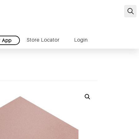
C
Store Locator
Login
r
App