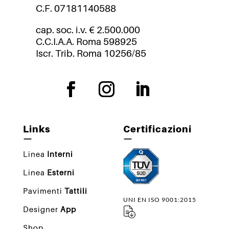
C.F. 07181140588
cap. soc. i.v. € 2.500.000
C.C.I.A.A. Roma 598925
Iscr. Trib. Roma 10256/85
Links
Certificazioni
—
—
Linea
Interni
Linea
Esterni
Pavimenti
Tattili
UNI EN ISO 9001:2015
Designer
App
Shop