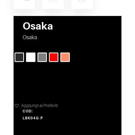
Osaka
Osaka
COLORE
Aggiungi ai Preferiti
COD:
LBK04G-P