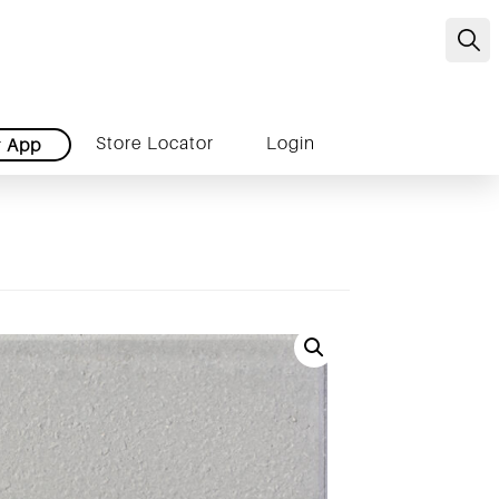
C
Store Locator
Login
r
App