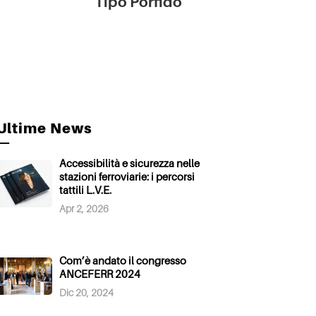
Tipo Porfido
Ultime News
—
Accessibilità e sicurezza nelle
stazioni ferroviarie: i percorsi
tattili L.V.E.
Apr 2, 2026
Com’è andato il congresso
ANCEFERR 2024
Dic 20, 2024