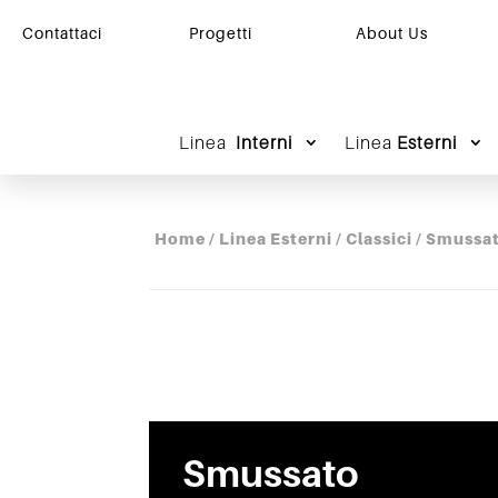
Contattaci
Progetti
About Us
Linea
Interni
Linea
Esterni
Home
/
Linea Esterni
/
Classici
/ Smussa
Smussato