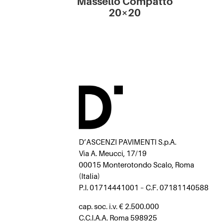
Massello Compatto
20×20
D’ASCENZI PAVIMENTI S.p.A.
Via A. Meucci, 17/19
00015 Monterotondo Scalo, Roma
(Italia)
P.I. 01714441001 – C.F. 07181140588
cap. soc. i.v. € 2.500.000
C.C.I.A.A. Roma 598925