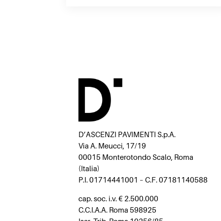
D’ASCENZI PAVIMENTI S.p.A.
Via A. Meucci, 17/19
00015 Monterotondo Scalo, Roma
(Italia)
P.I. 01714441001 – C.F. 07181140588
cap. soc. i.v. € 2.500.000
C.C.I.A.A. Roma 598925
Iscr. Trib. Roma 10256/85