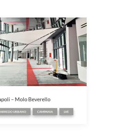
poli – Molo Beverello
,
,
ARREDO URBANO
CAMPANIA
LVE