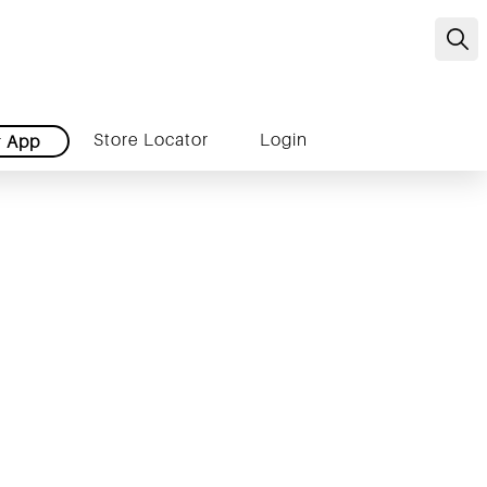
C
Store Locator
Login
r
App