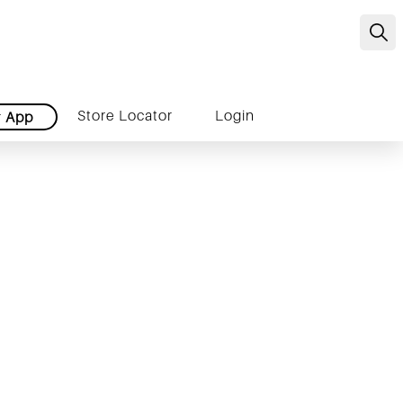
C
Store Locator
Login
r
App
ti