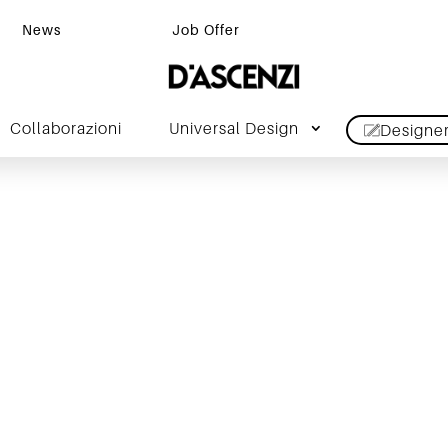
News
Job Offer
Collaborazioni
Universal Design
Designe
ervizi per i Progettis
HOME / PERCORSI E MAPPE TATTILI