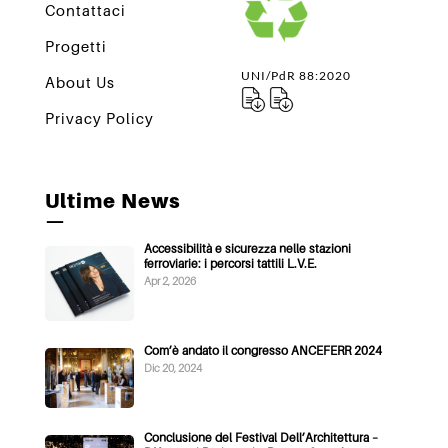
Contattaci
Progetti
UNI/PdR 88:2020
About Us
Privacy Policy
Ultime News
—
Accessibilità e sicurezza nelle stazioni
ferroviarie: i percorsi tattili L.V.E.
Apr 2, 2026
Com’è andato il congresso ANCEFERR 2024
Dic 20, 2024
Conclusione del Festival Dell’Architettura –