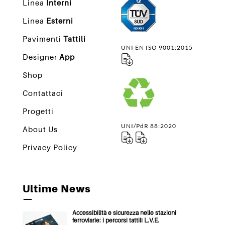
Linea
Interni
Linea
Esterni
Pavimenti
Tattili
UNI EN ISO 9001:2015
Designer
App
Shop
Contattaci
Progetti
UNI/PdR 88:2020
About Us
Privacy Policy
Ultime News
—
Accessibilità e sicurezza nelle stazioni
ferroviarie: i percorsi tattili L.V.E.