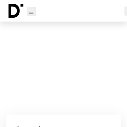
Shop Our Products
Shop Our Products below, you can filter the Product
Category, Price, Color and more.