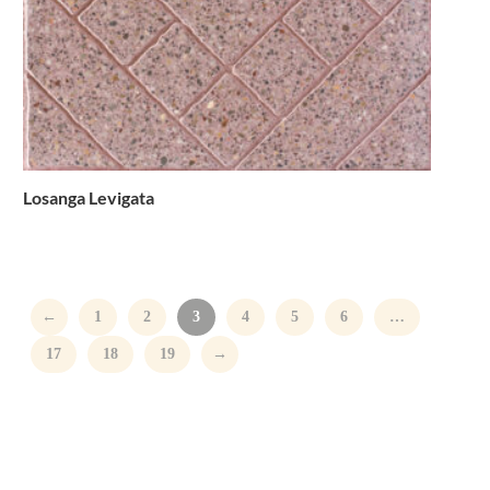
Losanga Levigata
←
1
2
3
4
5
6
…
17
18
19
→