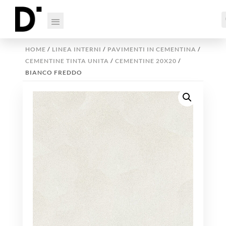
HOME
/
LINEA INTERNI
/
PAVIMENTI IN CEMENTINA
/
CEMENTINE TINTA UNITA
/
CEMENTINE 20X20
/
BIANCO FREDDO