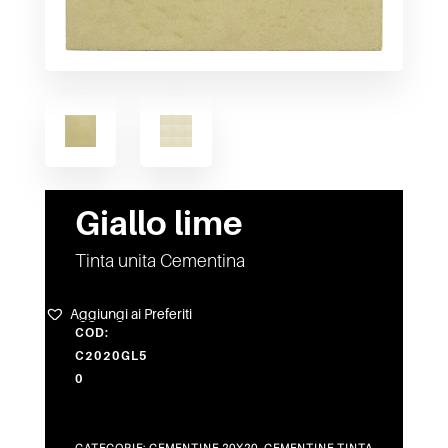
Giallo lime
Tinta unita Cementina
Aggiungi ai Preferiti
COD:
C2020GL5
0