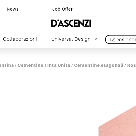
News
Job Offer
Collaborazioni
Universal Design
Designe
entina
/
Cementine Tinta Unita
/
Cementine esagonali
/ Ro