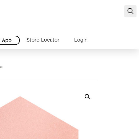
C
Store Locator
Login
r
App
sa